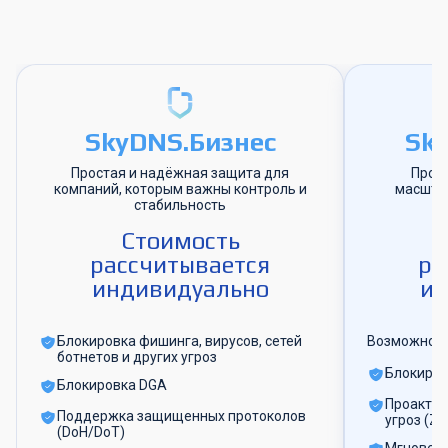
SkyDNS.Бизнес
Sk
Простая и надёжная защита для
Прод
компаний, которым важны контроль и
масшта
стабильность
к
Стоимость
рассчитывается
ра
индивидуально
ин
Блокировка фишинга, вирусов, сетей
Возможност
ботнетов и других угроз
Блокиров
Блокировка DGA
Проактив
Поддержка защищенных протоколов
угроз (Ze
(DoH/DoT)