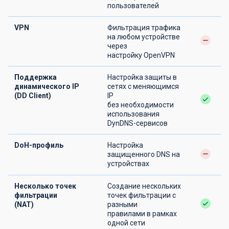
пользователей
VPN
Фильтрация трафика
на любом устройстве
через
настройку OpenVPN
Поддержка
Настройка защиты в
динамического IP
сетях с меняющимся
(DD Client)
IP
без необходимости
использования
DynDNS-сервисов
DoH-профиль
Настройка
защищенного DNS на
устройствах
Несколько точек
Создание нескольких
фильтрации
точек фильтрации с
(NAT)
разными
правилами в рамках
одной сети