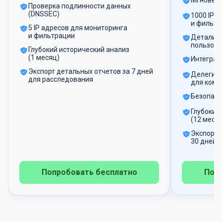
Мгновенн
Проверка подлинности данных
(DNSSEC)
1000 IP 
и фильтр
5 IP адресов для мониторинга
и фильтрации
Детализа
пользова
Глубокий исторический анализ
(1 месяц)
Интеграци
Экспорт детальных отчетов за 7 дней
Делегиро
для расследования
для кома
Безопасн
Глубокий
(12 меся
Экспорт 
30 дней 
Попробовать бесплатно
Поп