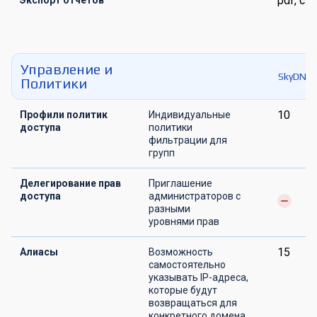
pdf, csv
Экспорт отчетов
Управление и
SkyDNS.
Политики
10
Профили политик
Индивидуальные
доступа
политики
фильтрации для
групп
Делегирование прав
Приглашение
доступа
администраторов с
разными
уровнями прав
15
Алиасы
Возможность
самостоятельно
указывать IP-адреса,
которые будут
возвращаться для
конкретного домена