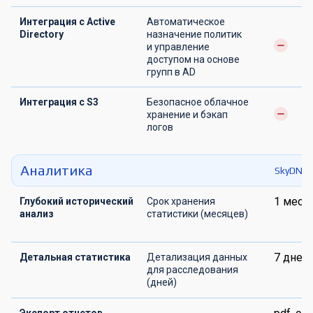
Интеграция с Active
Автоматическое
Directory
назначение политик
и управление
доступом на основе
групп в AD
Интеграция с S3
Безопасное облачное
хранение и бэкап
логов
Аналитика
SkyDNS.
1 мес
Глубокий исторический
Срок хранения
анализ
статистики (месяцев)
7 дней
Детальная статистика
Детализация данных
для расследования
(дней)