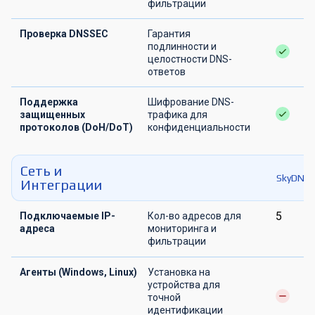
фильтрации
Проверка DNSSEC
Гарантия
подлинности и
целостности DNS-
ответов
Поддержка
Шифрование DNS-
защищенных
трафика для
протоколов (DoH/DoT)
конфиденциальности
Сеть и
SkyDNS.
Интеграции
5
Подключаемые IP-
Кол-во адресов для
адреса
мониторинга и
фильтрации
Агенты (Windows, Linux)
Установка на
устройства для
точной
идентификации